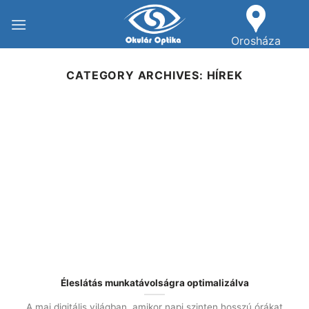
Skip
to
Orosháza
content
CATEGORY ARCHIVES:
HÍREK
Éleslátás munkatávolságra optimalizálva
A mai digitális világban, amikor napi szinten hosszú órákat