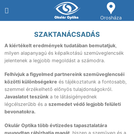
Skip
to
Orosháza
content
SZAKTANÁCSADÁS
A kiértékelt eredmények tudatában bemutatjuk
,
milyen alapanyagú és képalkotású szemüveglencsék
jelentenek a legjobb megoldást a számodra.
Felhívjuk a figyelmed partnereink szemüveglencséi
közötti különbségekre
és tájékoztatunk a fontosabb,
szemmel érzékelhető előnyös tulajdonságokról.
Javaslatot teszünk
a te látásigényednek
légcélszerűbb és a
szemedet védő legjobb felületi
bevonatokra.
Okulár Optika több évtizedes tapasztalatára
nyugodtan rábízhatja magát
, hiszen a szemüveg és a