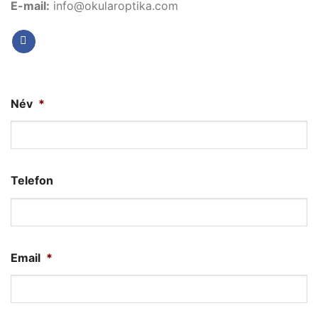
E-mail:
info@okularoptika.com
Név
*
Telefon
Email
*