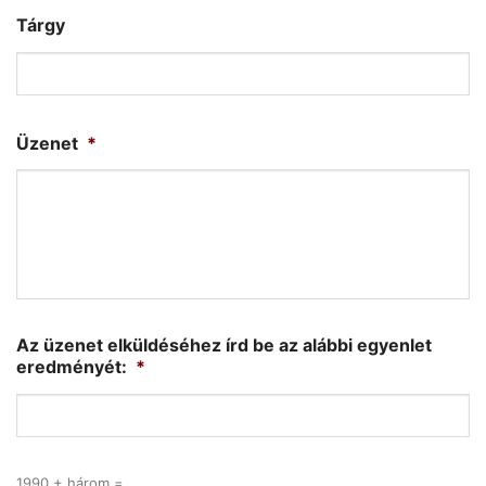
Tárgy
Üzenet
*
Az üzenet elküldéséhez írd be az alábbi egyenlet
eredményét:
*
1990 + három =