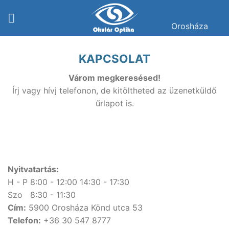
Skip
to
Orosháza
content
KAPCSOLAT
Várom megkeresésed!
Írj vagy hívj telefonon, de kitöltheted az üzenetküldő
űrlapot is.
Nyitvatartás:
H - P 8:00 - 12:00 14:30 - 17:30
Szo 8:30 - 11:30
Cím:
5900 Orosháza Könd utca 53
Telefon:
+36 30 547 8777